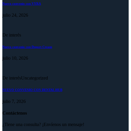
Nuevo convenio con VYRA
julio 24, 2026
De interés
Nuevo convenio con Deport Cream
julio 10, 2026
De interés
Uncategorized
NUEVO CONVENIO CON DENTAL HUB
julio 7, 2026
Contáctenos
¿Tiene una consulta? ¡Envíenos un mensaje!