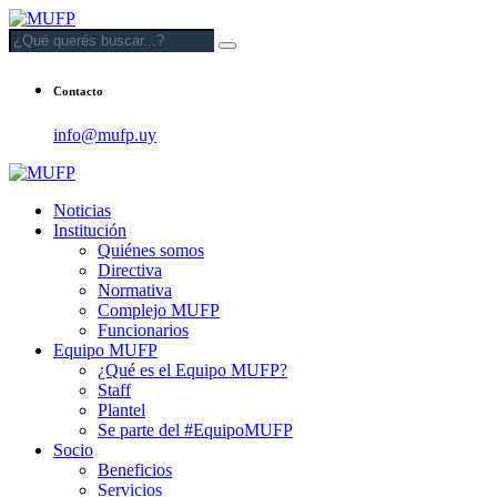
Contacto
info@mufp.uy
Noticias
Institución
Quiénes somos
Directiva
Normativa
Complejo MUFP
Funcionarios
Equipo MUFP
¿Qué es el Equipo MUFP?
Staff
Plantel
Se parte del #EquipoMUFP
Socio
Beneficios
Servicios