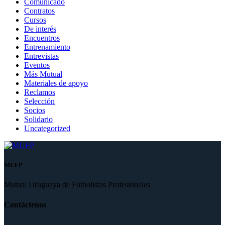
Comunicado
Contratos
Cursos
De interés
Encuentros
Entrenamiento
Entrevistas
Eventos
Más Mutual
Materiales de apoyo
Reclamos
Selección
Socios
Solidario
Uncategorized
MUFP
Mutual Uruguaya de Futbolistas Profesionales
Contáctenos