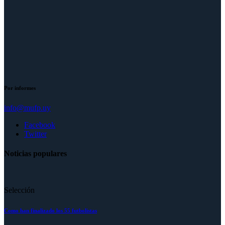
Por informes
info@mufp.uy
Facebook
Twitter
Noticias populares
Selección
Como han finalizado los 55 futbolistas