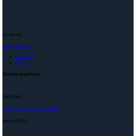
Por informes
info@mufp.uy
Facebook
Twitter
Noticias populares
Selección
Como han finalizado los 55 futbolistas
julio 8, 2018