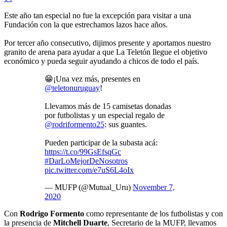
Este año tan especial no fue la excepción para visitar a una
Fundación con la que estrechamos lazos hace años.
Por tercer año consecutivo, dijimos presente y aportamos nuestro
granito de arena para ayudar a que La Teletón llegue el objetivo
económico y pueda seguir ayudando a chicos de todo el país.
😁¡Una vez más, presentes en
@teletonuruguay
!
Llevamos más de 15 camisetas donadas
por futbolistas y un especial regalo de
@rodriformento25
: sus guantes.
Pueden participar de la subasta acá:
https://t.co/99GsEfsqGc
#DarLoMejorDeNosotros
pic.twitter.com/e7uS6L4oIx
— MUFP (@Mutual_Uru)
November 7,
2020
Con
Rodrigo Formento
como representante de los futbolistas y con
la presencia de
Mitchell Duarte
, Secretario de la MUFP, llevamos