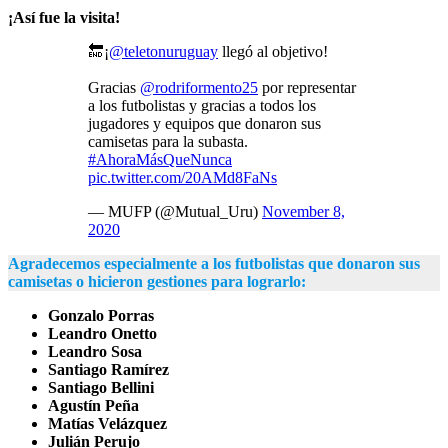
¡Así fue la visita!
🔚¡
@teletonuruguay
llegó al objetivo!
Gracias
@rodriformento25
por representar
a los futbolistas y gracias a todos los
jugadores y equipos que donaron sus
camisetas para la subasta.
#AhoraMásQueNunca
pic.twitter.com/20AMd8FaNs
— MUFP (@Mutual_Uru)
November 8,
2020
Agradecemos especialmente a los futbolistas que donaron sus
camisetas o hicieron gestiones para lograrlo:
Gonzalo Porras
Leandro Onetto
Leandro Sosa
Santiago Ramírez
Santiago Bellini
Agustín Peña
Matías Velázquez
Julián Perujo