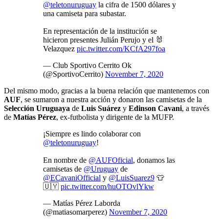
@teletonuruguay
la cifra de 1500 dólares y
una camiseta para subastar.
En representación de la institución se
hicieron presentes Julián Perujo y el 🐰
Velazquez
pic.twitter.com/KCfA297foa
— Club Sportivo Cerrito Ok
(@SportivoCerrito)
November 7, 2020
Del mismo modo, gracias a la buena relación que mantenemos con
AUF
, se sumaron a nuestra acción y donaron las camisetas de la
Selección
Uruguaya
de
Luis Suárez
y
Edinson Cavani
, a través
de
Matías Pérez
, ex-futbolista y dirigente de la MUFP.
¡Siempre es lindo colaborar con
@teletonuruguay
!
En nombre de
@AUFOficial
, donamos las
camisetas de
@Uruguay
de
@ECavaniOfficial
y
@LuisSuarez9
👕
🇺🇾
pic.twitter.com/huOTOvlYkw
— Matías Pérez Laborda
(@matiasomarperez)
November 7, 2020