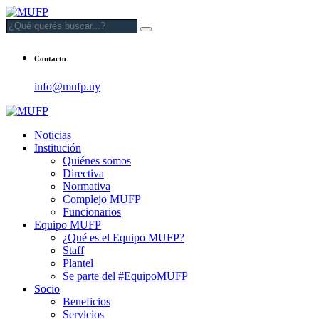
Contacto
info@mufp.uy
Noticias
Institución
Quiénes somos
Directiva
Normativa
Complejo MUFP
Funcionarios
Equipo MUFP
¿Qué es el Equipo MUFP?
Staff
Plantel
Se parte del #EquipoMUFP
Socio
Beneficios
Servicios