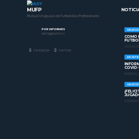
MUFP
NOTICI
Mutual Uruguaya de Futbolistas Profesionales
POR INFORMES
SELECC
INFO@MUFP.UY
COMO H
FUTBO
JULIO 8, 2
FACEBOOK
TWITTER
DE INT
INFORM
COVID-
ENERO 6, 
SELECC
¡FELIC
JUGADO
FEBRERO 2