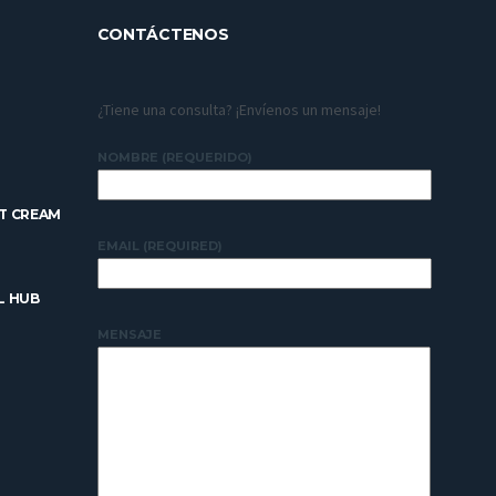
CONTÁCTENOS
¿Tiene una consulta? ¡Envíenos un mensaje!
NOMBRE (REQUERIDO)
T CREAM
EMAIL (REQUIRED)
L HUB
MENSAJE