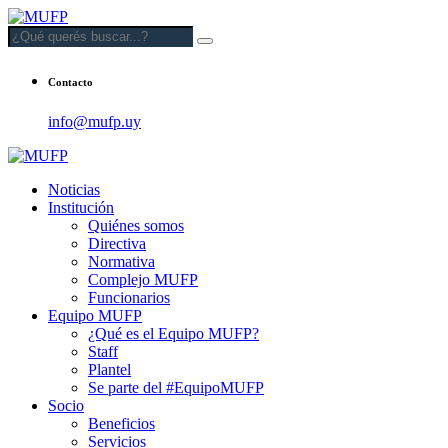
Contacto
info@mufp.uy
Noticias
Institución
Quiénes somos
Directiva
Normativa
Complejo MUFP
Funcionarios
Equipo MUFP
¿Qué es el Equipo MUFP?
Staff
Plantel
Se parte del #EquipoMUFP
Socio
Beneficios
Servicios