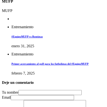
MUFP
MUFP
Entrenamiento
#EquipoMUFP vs Rentistas
enero 31, 2025
Entrenamiento
Primer acercamiento al golf para los futbolistas del #EquipoMUFP
febrero 7, 2025
Deje un comentario
Tu nombre
Email