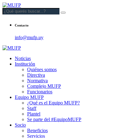
Contacto
info@mufp.uy
Noticias
Institución
Quiénes somos
Directiva
Normativa
Complejo MUFP
Funcionarios
Equipo MUFP
¿Qué es el Equipo MUFP?
Staff
Plantel
Se parte del #EquipoMUFP
Socio
Beneficios
Servicios