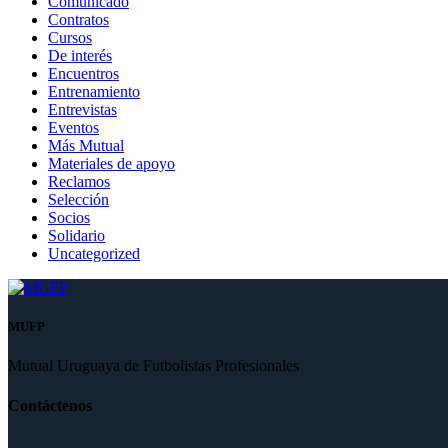
Comunicado
Contratos
Cursos
De interés
Encuentros
Entrenamiento
Entrevistas
Eventos
Más Mutual
Materiales de apoyo
Reclamos
Selección
Socios
Solidario
Uncategorized
MUFP
Mutual Uruguaya de Futbolistas Profesionales
Contáctenos