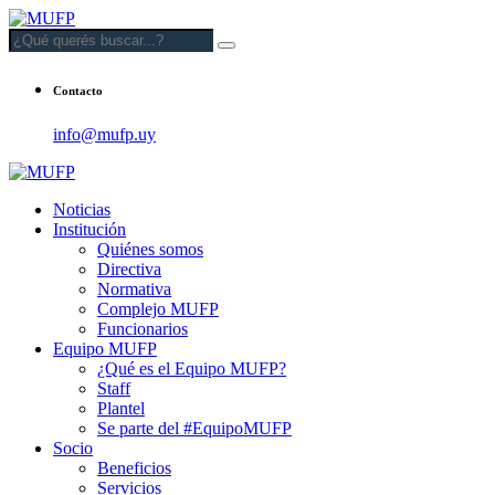
Contacto
info@mufp.uy
Noticias
Institución
Quiénes somos
Directiva
Normativa
Complejo MUFP
Funcionarios
Equipo MUFP
¿Qué es el Equipo MUFP?
Staff
Plantel
Se parte del #EquipoMUFP
Socio
Beneficios
Servicios