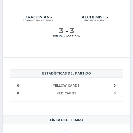
DRACONIANS
ALCHEMISTS
SCALDING ROCK STADIUM
ERIC BROS SCHOOL
3
-
3
RESULTADO FINAL
ESTADÍSTICAS DEL PARTIDO
0
YELLOW CARDS
0
0
RED CARDS
0
LÍNEA DEL TIEMPO