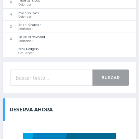
Thomas Black
5
Defender
Mark Ironson
4
Defender
Brian Kingster
3
Midfielder
Spike Arrowhead
2
Midfielder
Nick Rodgers
1
Goalkeeper
BUSCAR
RESERVÁ AHORA