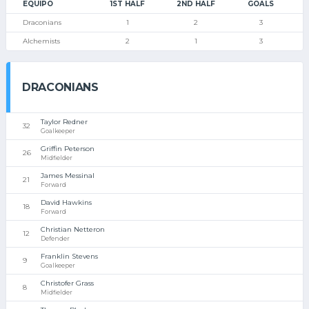
EQUIPO
1ST HALF
2ND HALF
GOALS
Draconians
1
2
3
Alchemists
2
1
3
DRACONIANS
Taylor Redner
32
Goalkeeper
Griffin Peterson
26
Midfielder
James Messinal
21
Forward
David Hawkins
18
Forward
Christian Netteron
12
Defender
Franklin Stevens
9
Goalkeeper
Christofer Grass
8
Midfielder