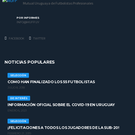
Mutual Uruguaya de Futbolistas Profesionales
POR INFORMES
INFO@MUFP.UY
FACEBOOK
TWITTER
NOTICIAS POPULARES
SELECCIÓN
COMO HAN FINALIZADO LOS 55 FUTBOLISTAS
JULIO 8, 2018
DE INTERÉS
INFORMACIÓN OFICIAL SOBRE EL COVID-19 EN URUGUAY
ENERO 6, 2021
SELECCIÓN
¡FELICITACIONES A TODOS LOS JUGADORES DE LA SUB-20!
FEBRERO 21, 2019