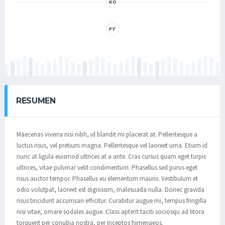
KO
FT
RESUMEN
Maecenas viverra nisi nibh, id blandit mi placerat at. Pellentesque a
luctus risus, vel pretium magna. Pellentesque vel laoreet urna. Etiam id
nunc at ligula euismod ultrices at a ante. Cras cursus quam eget turpis
ultrices, vitae pulvinar velit condimentum. Phasellus sed purus eget
risus auctor tempor. Phasellus eu elementum mauris. Vestibulum et
odio volutpat, laoreet est dignissim, malesuada nulla. Donec gravida
risus tincidunt accumsan efficitur. Curabitur augue mi, tempus fringilla
nisi vitae, ornare sodales augue. Class aptent taciti sociosqu ad litora
torquent per conubia nostra, per inceptos himenaeos.