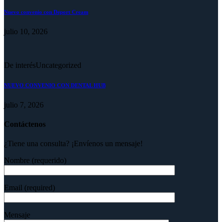
Nuevo convenio con Deport Cream
julio 10, 2026
De interés
Uncategorized
NUEVO CONVENIO CON DENTAL HUB
julio 7, 2026
Contáctenos
¿Tiene una consulta? ¡Envíenos un mensaje!
Nombre (requerido)
Email (required)
Mensaje