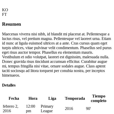
KO
FT
Resumen
Maecenas viverra nisi nibh, id blandit mi placerat at. Pellentesque a
luctus risus, vel pretium magna. Pellentesque vel laoreet urna. Etiam
id nunc at ligula euismod ultrices at a ante. Cras cursus quam eget
turpis ultrices, vitae pulvinar velit condimentum. Phasellus sed purus
eget risus auctor tempor. Phasellus eu elementum mauris.
Vestibulum et odio volutpat, laoreet est dignissim, malesuada nulla.
Donec gravida risus tincidunt accumsan efficitur. Curabitur augue
mi, tempus fringilla nisi vitae, ornare sodales augue. Class aptent
taciti sociosqu ad litora torquent per conubia nostra, per inceptos
himenaeos.
Detalles
Tiempo
Fecha
Hora
Liga
Temporada
completo
febrero 2,
12:00
Primary
2016
90'
2016
pm
League