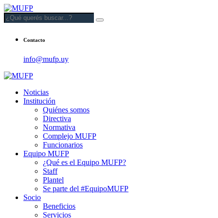
Contacto
info@mufp.uy
Noticias
Institución
Quiénes somos
Directiva
Normativa
Complejo MUFP
Funcionarios
Equipo MUFP
¿Qué es el Equipo MUFP?
Staff
Plantel
Se parte del #EquipoMUFP
Socio
Beneficios
Servicios