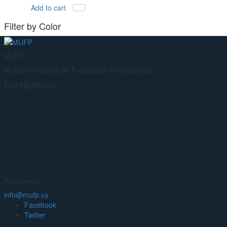
Add to cart
Filter by Color
MUFP
Mutual Uruguaya de Futbolistas Profesionales
Contáctenos
Por informes
info@mufp.uy
Facebook
Twitter