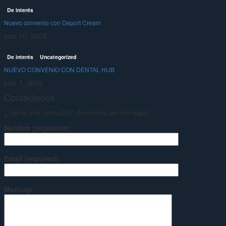
De interés
Nuevo convenio con Deport Cream
julio 10, 2026
De interés
Uncategorized
NUEVO CONVENIO CON DENTAL HUB
julio 7, 2026
Contáctenos
¿Tiene una consulta? ¡Envíenos un mensaje!
Nombre (requerido)
Email (required)
Mensaje