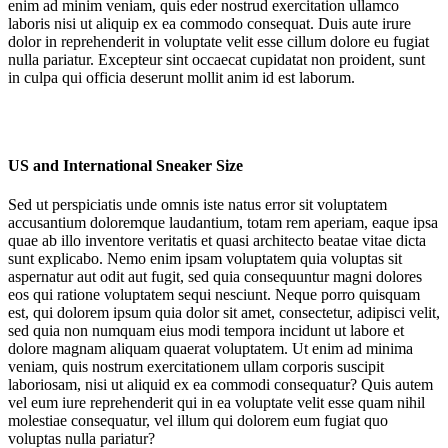
enim ad minim veniam, quis eder nostrud exercitation ullamco
laboris nisi ut aliquip ex ea commodo consequat. Duis aute irure
dolor in reprehenderit in voluptate velit esse cillum dolore eu fugiat
nulla pariatur. Excepteur sint occaecat cupidatat non proident, sunt
in culpa qui officia deserunt mollit anim id est laborum.
US and International Sneaker Size
Sed ut perspiciatis unde omnis iste natus error sit voluptatem
accusantium doloremque laudantium, totam rem aperiam, eaque ipsa
quae ab illo inventore veritatis et quasi architecto beatae vitae dicta
sunt explicabo. Nemo enim ipsam voluptatem quia voluptas sit
aspernatur aut odit aut fugit, sed quia consequuntur magni dolores
eos qui ratione voluptatem sequi nesciunt. Neque porro quisquam
est, qui dolorem ipsum quia dolor sit amet, consectetur, adipisci velit,
sed quia non numquam eius modi tempora incidunt ut labore et
dolore magnam aliquam quaerat voluptatem. Ut enim ad minima
veniam, quis nostrum exercitationem ullam corporis suscipit
laboriosam, nisi ut aliquid ex ea commodi consequatur? Quis autem
vel eum iure reprehenderit qui in ea voluptate velit esse quam nihil
molestiae consequatur, vel illum qui dolorem eum fugiat quo
voluptas nulla pariatur?