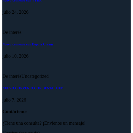
Nuevo convenio con VYRA
julio 24, 2026
De interés
Nuevo convenio con Deport Cream
julio 10, 2026
De interés
Uncategorized
NUEVO CONVENIO CON DENTAL HUB
julio 7, 2026
Contáctenos
¿Tiene una consulta? ¡Envíenos un mensaje!