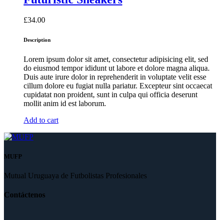
£
34.00
Description
Lorem ipsum dolor sit amet, consectetur adipisicing elit, sed
do eiusmod tempor ididunt ut labore et dolore magna aliqua.
Duis aute irure dolor in reprehenderit in voluptate velit esse
cillum dolore eu fugiat nulla pariatur. Excepteur sint occaecat
cupidatat non proident, sunt in culpa qui officia deserunt
mollit anim id est laborum.
Add to cart
MUFP
Mutual Uruguaya de Futbolistas Profesionales
Contáctenos