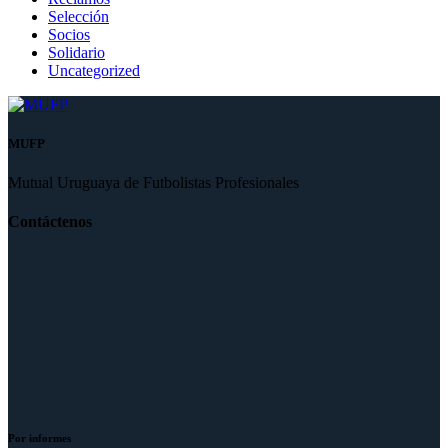
Selección
Socios
Solidario
Uncategorized
MUFP
Mutual Uruguaya de Futbolistas Profesionales
Contáctenos
Por informes