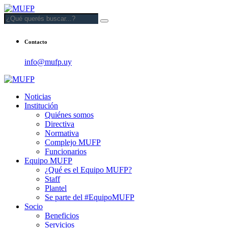
Contacto
info@mufp.uy
Noticias
Institución
Quiénes somos
Directiva
Normativa
Complejo MUFP
Funcionarios
Equipo MUFP
¿Qué es el Equipo MUFP?
Staff
Plantel
Se parte del #EquipoMUFP
Socio
Beneficios
Servicios