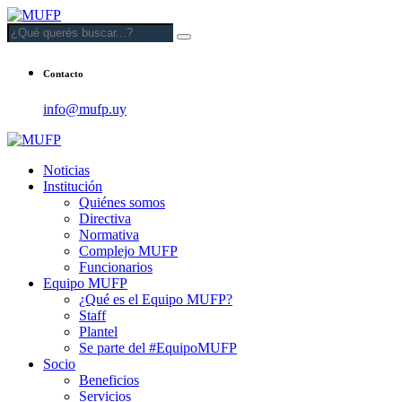
Contacto
info@mufp.uy
Noticias
Institución
Quiénes somos
Directiva
Normativa
Complejo MUFP
Funcionarios
Equipo MUFP
¿Qué es el Equipo MUFP?
Staff
Plantel
Se parte del #EquipoMUFP
Socio
Beneficios
Servicios