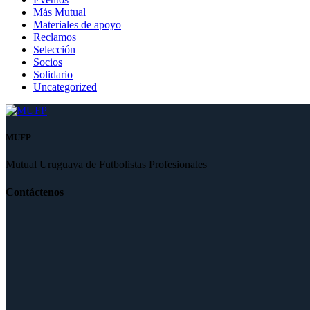
Más Mutual
Materiales de apoyo
Reclamos
Selección
Socios
Solidario
Uncategorized
MUFP
Mutual Uruguaya de Futbolistas Profesionales
Contáctenos