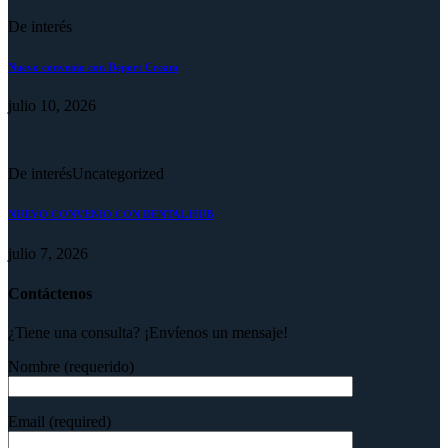
De interés
Nuevo convenio con Deport Cream
julio 10, 2026
De interés
Uncategorized
NUEVO CONVENIO CON DENTAL HUB
julio 7, 2026
Contáctenos
¿Tiene una consulta? ¡Envíenos un mensaje!
Nombre (requerido)
Email (required)