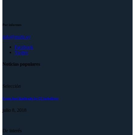
Por informes
info@mufp.uy
Facebook
Twitter
Noticias populares
Selección
Como han finalizado los 55 futbolistas
julio 8, 2018
De interés