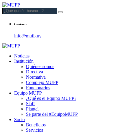
Contacto
info@mufp.uy
Noticias
Institución
Quiénes somos
Directiva
Normativa
Complejo MUFP
Funcionarios
Equipo MUFP
¿Qué es el Equipo MUFP?
Staff
Plantel
Se parte del #EquipoMUFP
Socio
Beneficios
Servicios