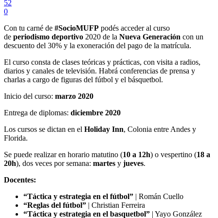
52
0
Con tu carné de
#SocioMUFP
podés acceder al curso
de
periodismo deportivo
2020 de la
Nueva Generación
con un
descuento del 30% y la exoneración del pago de la matrícula.
El curso consta de clases teóricas y prácticas, con visita a radios,
diarios y canales de televisión. Habrá conferencias de prensa y
charlas a cargo de figuras del fútbol y el básquetbol.
Inicio del curso:
marzo 2020
Entrega de diplomas:
diciembre 2020
Los cursos se dictan en el
Holiday Inn
, Colonia entre Andes y
Florida.
Se puede realizar en horario matutino (
10 a 12h
) o vespertino (
18 a
20h
), dos veces por semana:
martes
y
jueves
.
Docentes:
“Táctica y estrategia en el fútbol”
| Román Cuello
“Reglas del fútbol”
| Christian Ferreira
“Táctica y estrategia en el basquetbol”
| Yayo González