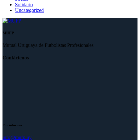
Solidario
Uncategorized
MUFP
Mutual Uruguaya de Futbolistas Profesionales
Contáctenos
Por informes
info@mufp.uy