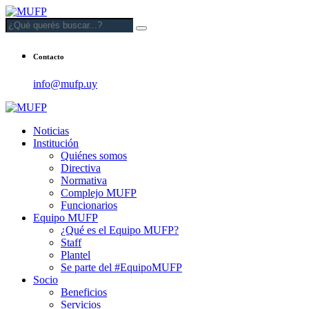
Contacto
info@mufp.uy
Noticias
Institución
Quiénes somos
Directiva
Normativa
Complejo MUFP
Funcionarios
Equipo MUFP
¿Qué es el Equipo MUFP?
Staff
Plantel
Se parte del #EquipoMUFP
Socio
Beneficios
Servicios