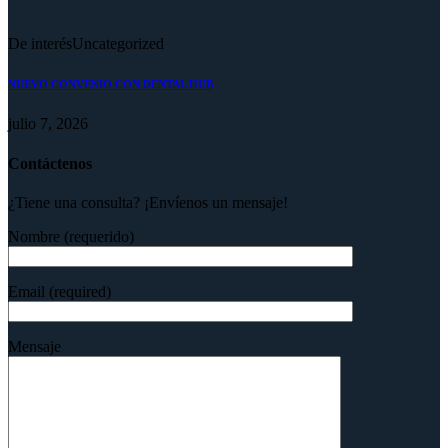
De interés
Uncategorized
NUEVO CONVENIO CON DENTAL HUB
julio 7, 2026
Contáctenos
¿Tiene una consulta? ¡Envíenos un mensaje!
Nombre (requerido)
Email (required)
Mensaje