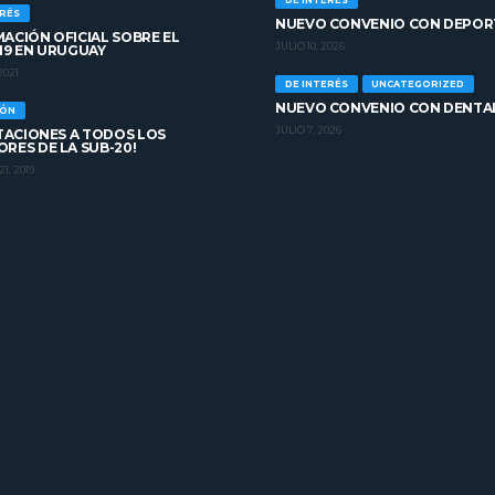
DE INTERÉS
ERÉS
NUEVO CONVENIO CON DEPOR
ACIÓN OFICIAL SOBRE EL
JULIO 10, 2026
19 EN URUGUAY
2021
DE INTERÉS
UNCATEGORIZED
NUEVO CONVENIO CON DENTA
IÓN
JULIO 7, 2026
ITACIONES A TODOS LOS
RES DE LA SUB-20!
1, 2019