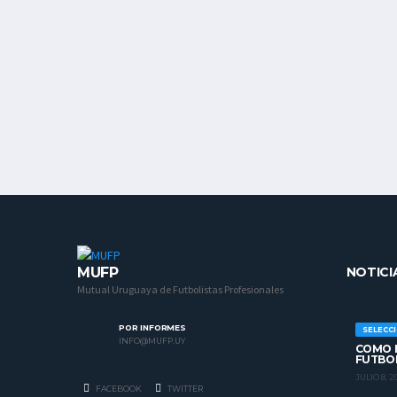
MUFP
NOTICI
Mutual Uruguaya de Futbolistas Profesionales
POR INFORMES
SELECC
INFO@MUFP.UY
COMO H
FUTBO
JULIO 8, 2
FACEBOOK
TWITTER