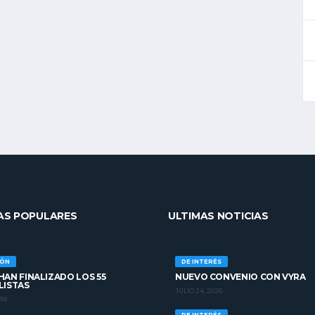
AS POPULARES
ULTIMAS NOTICIAS
IÓN
DE INTERÉS
AN FINALIZADO LOS 55
NUEVO CONVENIO CON VYRA
LISTAS
JULIO 24, 2026
018