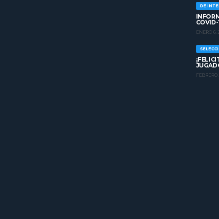
DE INT
INFORM
COVID-
ENERO 6, 
SELECC
¡FELIC
JUGADO
FEBRERO 2