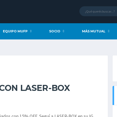
EQUIPO MUFP
SOCIO
MÁS MUTUAL
CON LASER-BOX
iciados con 15% OFF. Seguí a LASER-BOX en su IG