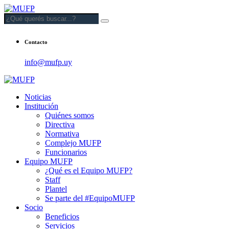
Contacto
info@mufp.uy
Noticias
Institución
Quiénes somos
Directiva
Normativa
Complejo MUFP
Funcionarios
Equipo MUFP
¿Qué es el Equipo MUFP?
Staff
Plantel
Se parte del #EquipoMUFP
Socio
Beneficios
Servicios