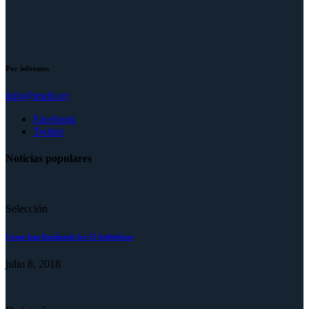
Por informes
info@mufp.uy
Facebook
Twitter
Noticias populares
Selección
Como han finalizado los 55 futbolistas
julio 8, 2018