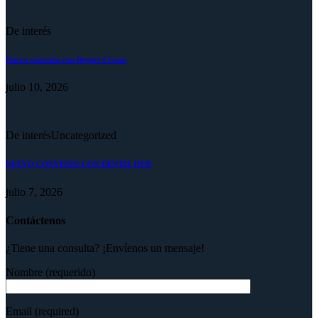
De interés
Nuevo convenio con Deport Cream
julio 10, 2026
De interés
Uncategorized
NUEVO CONVENIO CON DENTAL HUB
julio 7, 2026
Contáctenos
¿Tiene una consulta? ¡Envíenos un mensaje!
Nombre (requerido)
Email (required)