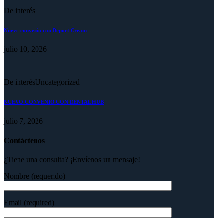
De interés
Nuevo convenio con Deport Cream
julio 10, 2026
De interés
Uncategorized
NUEVO CONVENIO CON DENTAL HUB
julio 7, 2026
Contáctenos
¿Tiene una consulta? ¡Envíenos un mensaje!
Nombre (requerido)
Email (required)