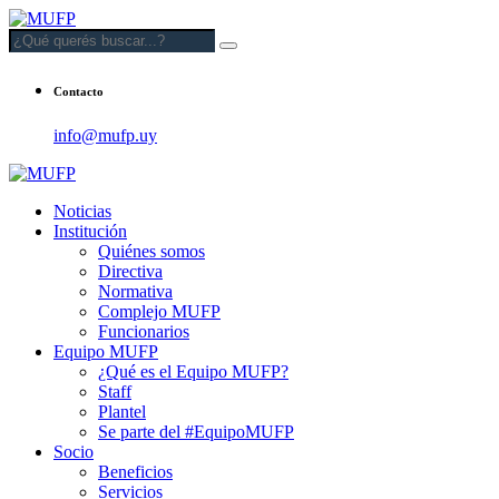
Contacto
info@mufp.uy
Noticias
Institución
Quiénes somos
Directiva
Normativa
Complejo MUFP
Funcionarios
Equipo MUFP
¿Qué es el Equipo MUFP?
Staff
Plantel
Se parte del #EquipoMUFP
Socio
Beneficios
Servicios