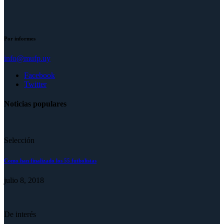
Por informes
info@mufp.uy
Facebook
Twitter
Noticias populares
Selección
Como han finalizado los 55 futbolistas
julio 8, 2018
De interés