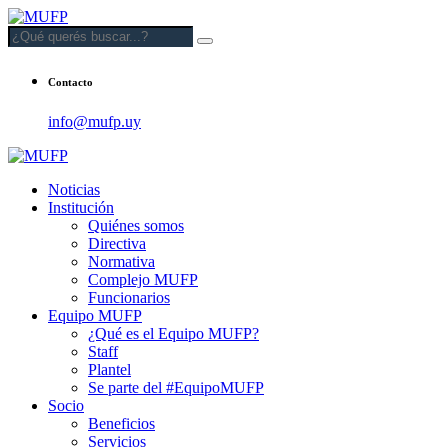
Contacto
info@mufp.uy
Noticias
Institución
Quiénes somos
Directiva
Normativa
Complejo MUFP
Funcionarios
Equipo MUFP
¿Qué es el Equipo MUFP?
Staff
Plantel
Se parte del #EquipoMUFP
Socio
Beneficios
Servicios