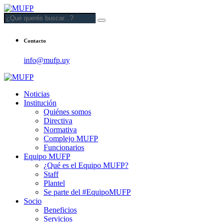
Contacto
info@mufp.uy
Noticias
Institución
Quiénes somos
Directiva
Normativa
Complejo MUFP
Funcionarios
Equipo MUFP
¿Qué es el Equipo MUFP?
Staff
Plantel
Se parte del #EquipoMUFP
Socio
Beneficios
Servicios