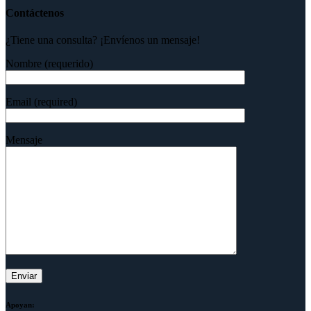
Contáctenos
¿Tiene una consulta? ¡Envíenos un mensaje!
Nombre (requerido)
Email (required)
Mensaje
Apoyan: