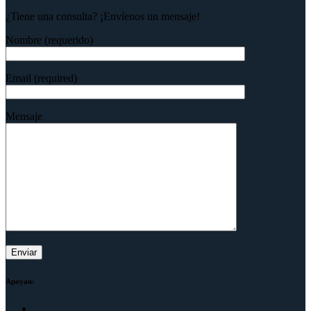
¿Tiene una consulta? ¡Envíenos un mensaje!
Nombre (requerido)
Email (required)
Mensaje
Apoyan: