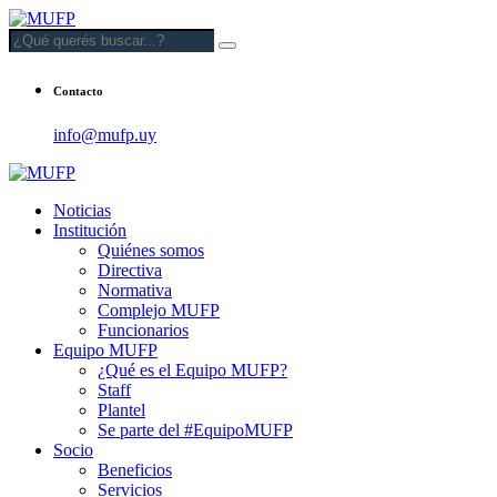
Contacto
info@mufp.uy
Noticias
Institución
Quiénes somos
Directiva
Normativa
Complejo MUFP
Funcionarios
Equipo MUFP
¿Qué es el Equipo MUFP?
Staff
Plantel
Se parte del #EquipoMUFP
Socio
Beneficios
Servicios