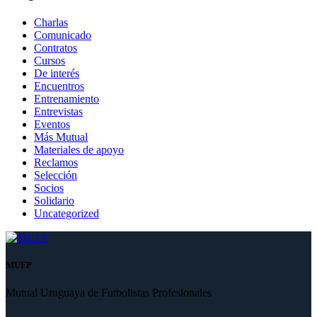
Charlas
Comunicado
Contratos
Cursos
De interés
Encuentros
Entrenamiento
Entrevistas
Eventos
Más Mutual
Materiales de apoyo
Reclamos
Selección
Socios
Solidario
Uncategorized
MUFP
Mutual Uruguaya de Futbolistas Profesionales