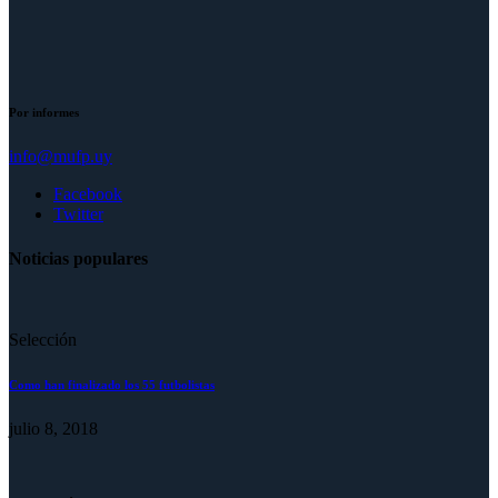
Por informes
info@mufp.uy
Facebook
Twitter
Noticias populares
Selección
Como han finalizado los 55 futbolistas
julio 8, 2018