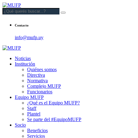
Contacto
info@mufp.uy
Noticias
Institución
Quiénes somos
Directiva
Normativa
Complejo MUFP
Funcionarios
Equipo MUFP
¿Qué es el Equipo MUFP?
Staff
Plantel
Se parte del #EquipoMUFP
Socio
Beneficios
Servicios