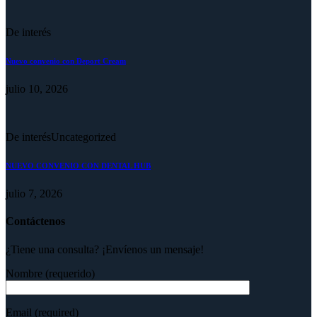
De interés
Nuevo convenio con Deport Cream
julio 10, 2026
De interés
Uncategorized
NUEVO CONVENIO CON DENTAL HUB
julio 7, 2026
Contáctenos
¿Tiene una consulta? ¡Envíenos un mensaje!
Nombre (requerido)
Email (required)