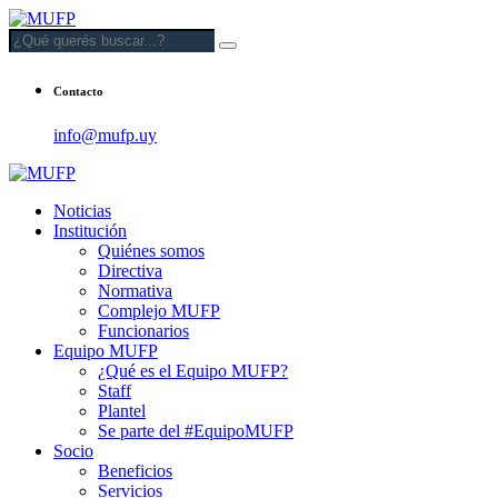
Contacto
info@mufp.uy
Noticias
Institución
Quiénes somos
Directiva
Normativa
Complejo MUFP
Funcionarios
Equipo MUFP
¿Qué es el Equipo MUFP?
Staff
Plantel
Se parte del #EquipoMUFP
Socio
Beneficios
Servicios