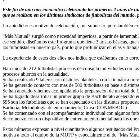
Este fin de año nos encuentra celebrando los primeros 2 años de nue
que se realizan en los distintos sindicatos de futbolistas del mundo
Lo antedicho es motivo de celebración, por supuesto, pero también exi
“Más Mutual” surgió como necesidad imperiosa, a partir de lamentable
ese sentido, diseñamos este Programa que tiene 3 aristas básicas, qu
los futbolistas en nuestro país, por lo que profundizar en ellas y trab
La experiencia de estos dos años nos indica que estábamos en lo correct
Han iniciado 212 futbolistas procesos de consulta individuales con lo
procesos abiertos en la actualidad.
Se han realizado 9 talleres con distintos planteles, con la temática pre
Se ha generado contacto con mas de 500 futbolistas en base a distintas
Se han anotado y hemos acompañando la preparación de un total de 126
Se ha logrado desarrollar un primer grupo de Bachillerato acelerado en
595 son los futbolistas que se han capacitado en las distintas propu
Barbería, Metodología de entrenamiento, Curso CONMEBOL)
Se ha comenzado con el acompañamiento individual con algunos futbol
Se comenzó con un dispositivo de entrenamiento mental para los que e
Estos números expresan a nivel cuantitativo algunos resultados del Pro
motiva a todo el equipo de la MUFP y especialmente al de “Más Mutual