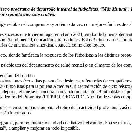
stro programa de desarrollo integral de futbolistas, “Más Mutual”. H
, por segundo año consecutivo.
ge redoblar el compromiso y soñar cada vez con mejores índices de cali
s sucesos que tuvieron lugar en el año 2021, en donde lamentablemente
e son: Salud mental, educación y transiciones. Estas 3 dimensiones abo
ajarlas de una manera sinérgica, aparecía como algo lógico.
o, siendo fantástica la respuesta de los futbolistas a las distintas pro
s psicólogos del departamento de salud mental o en el marco de los con
vención del suicidio
 situaciones (consultas personales, lesiones, referencias de compañeros
 futbolistas para la prueba Acredita CB (acreditación de ciclo básico)
 deporte, el que se encuentran cursando un total de 29 futbolistas el pr
estas dentro del Programa (FIFPRO, CECATEC, Auxiliar de ventas en ópti
istas en su preparación para el retiro de la actividad profesional, a
stén interesados.
grama, pero no muestran el nivel cualitativo del asunto. En ese marco, 
”, a ampliar y mejorar en todo lo posible.