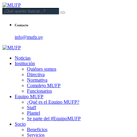
Contacto
info@mufp.uy
Noticias
Institución
Quiénes somos
Directiva
Normativa
Complejo MUFP
Funcionarios
Equipo MUFP
¿Qué es el Equipo MUFP?
Staff
Plantel
Se parte del #EquipoMUFP
Socio
Beneficios
Servicios