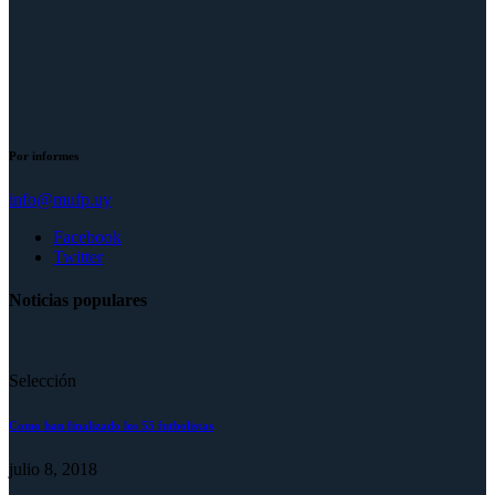
Por informes
info@mufp.uy
Facebook
Twitter
Noticias populares
Selección
Como han finalizado los 55 futbolistas
julio 8, 2018