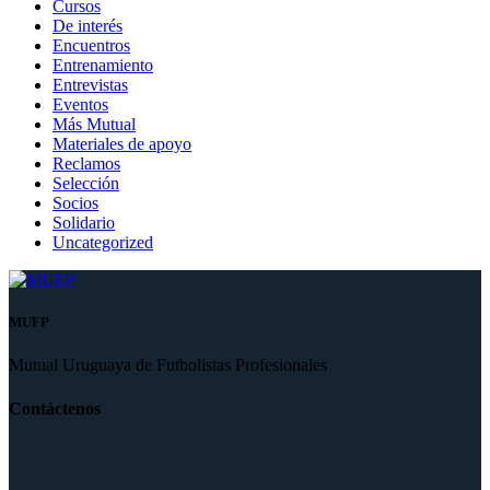
Cursos
De interés
Encuentros
Entrenamiento
Entrevistas
Eventos
Más Mutual
Materiales de apoyo
Reclamos
Selección
Socios
Solidario
Uncategorized
MUFP
Mutual Uruguaya de Futbolistas Profesionales
Contáctenos