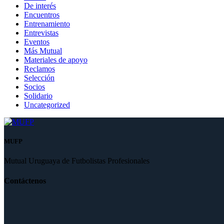
De interés
Encuentros
Entrenamiento
Entrevistas
Eventos
Más Mutual
Materiales de apoyo
Reclamos
Selección
Socios
Solidario
Uncategorized
MUFP
Mutual Uruguaya de Futbolistas Profesionales
Contáctenos