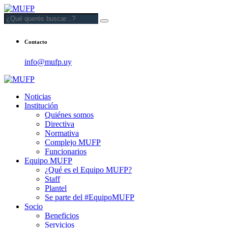
Contacto
info@mufp.uy
Noticias
Institución
Quiénes somos
Directiva
Normativa
Complejo MUFP
Funcionarios
Equipo MUFP
¿Qué es el Equipo MUFP?
Staff
Plantel
Se parte del #EquipoMUFP
Socio
Beneficios
Servicios