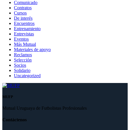
Comunicado
Contratos
Cursos
De interés
Encuentros
Entrenamiento
Entrevistas
Eventos
Más Mutual
Materiales de apoyo
Reclamos
Selección
Socios
Solidario
Uncategorized
MUFP
Mutual Uruguaya de Futbolistas Profesionales
Contáctenos