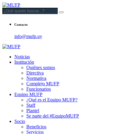
Contacto
info@mufp.uy
Noticias
Institución
Quiénes somos
Directiva
Normativa
Complejo MUFP
Funcionarios
Equipo MUFP
¿Qué es el Equipo MUFP?
Staff
Plantel
Se parte del #EquipoMUFP
Socio
Beneficios
Servicios