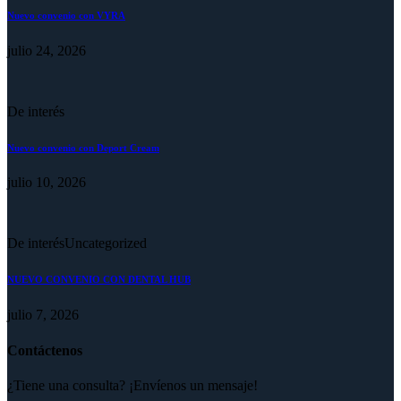
Nuevo convenio con VYRA
julio 24, 2026
De interés
Nuevo convenio con Deport Cream
julio 10, 2026
De interés
Uncategorized
NUEVO CONVENIO CON DENTAL HUB
julio 7, 2026
Contáctenos
¿Tiene una consulta? ¡Envíenos un mensaje!