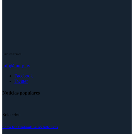
Por informes
info@mufp.uy
Facebook
Twitter
Noticias populares
Selección
Como han finalizado los 55 futbolistas