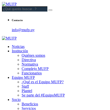
Contacto
info@mufp.uy
Noticias
Institución
Quiénes somos
Directiva
Normativa
Complejo MUFP
Funcionarios
Equipo MUFP
¿Qué es el Equipo MUFP?
Staff
Plantel
Se parte del #EquipoMUFP
Socio
Beneficios
Servicios