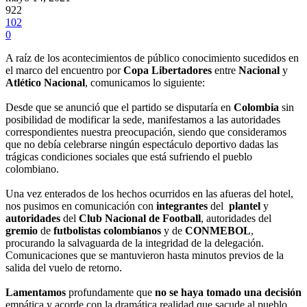
922
102
0
A raíz de los acontecimientos de público conocimiento sucedidos en
el marco del encuentro por
Copa Libertadores
entre
Nacional
y
Atlético Nacional
, comunicamos lo siguiente:
Desde que se anunció que el partido se disputaría en
Colombia
sin
posibilidad de modificar la sede, manifestamos a las autoridades
correspondientes nuestra preocupación, siendo que consideramos
que no debía celebrarse ningún espectáculo deportivo dadas las
trágicas condiciones sociales que está sufriendo el pueblo
colombiano.
Una vez enterados de los hechos ocurridos en las afueras del hotel,
nos pusimos en comunicación con
integrantes
del
plantel
y
autoridades
del
Club Nacional de Football
, autoridades del
gremio
de
futbolistas colombianos
y de
CONMEBOL
,
procurando la salvaguarda de la integridad de la delegación.
Comunicaciones que se mantuvieron hasta minutos previos de la
salida del vuelo de retorno.
Lamentamos
profundamente que
no se haya tomado una decisión
empática y acorde con la dramática realidad que sacude al pueblo