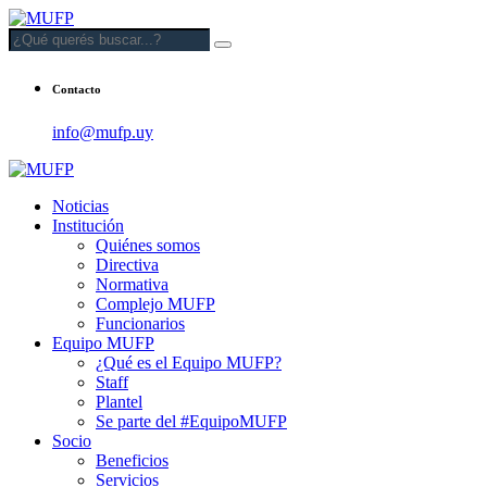
Contacto
info@mufp.uy
Noticias
Institución
Quiénes somos
Directiva
Normativa
Complejo MUFP
Funcionarios
Equipo MUFP
¿Qué es el Equipo MUFP?
Staff
Plantel
Se parte del #EquipoMUFP
Socio
Beneficios
Servicios