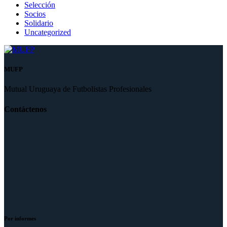
Selección
Socios
Solidario
Uncategorized
MUFP
Mutual Uruguaya de Futbolistas Profesionales
Contáctenos
Por informes