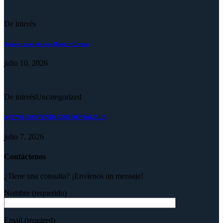
De interés
Nuevo convenio con Deport Cream
julio 10, 2026
De interés
Uncategorized
NUEVO CONVENIO CON DENTAL HUB
julio 7, 2026
Contáctenos
¿Tiene una consulta? ¡Envíenos un mensaje!
Nombre (requerido)
Email (required)