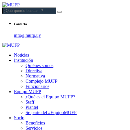
Contacto
info@mufp.uy
Noticias
Institución
Quiénes somos
Directiva
Normativa
Complejo MUFP
Funcionarios
Equipo MUFP
¿Qué es el Equipo MUFP?
Staff
Plantel
Se parte del #EquipoMUFP
Socio
Beneficios
Servicios