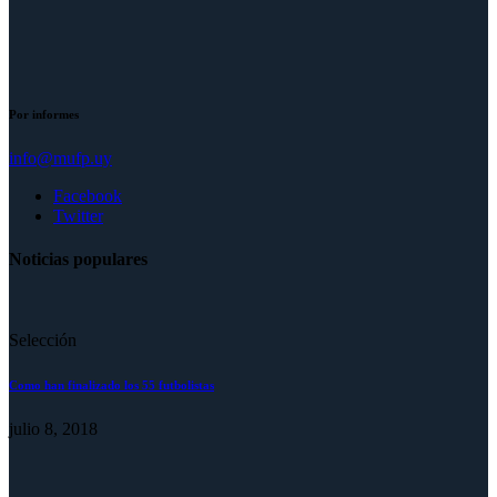
Por informes
info@mufp.uy
Facebook
Twitter
Noticias populares
Selección
Como han finalizado los 55 futbolistas
julio 8, 2018