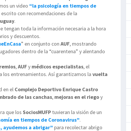
amos un video
“la psicología en tiempos de
 escrito con recomendaciones de la
ruguay
.
e tengan toda la información necesaria a la hora
arios y descuentos.
ueEnCasa
” en conjunto con
AUF
, mostrando
ugadores dentro de la “cuarentena” y alentando
gremios
,
AUF
y
médicos
especialistas
, el
 a los entrenamientos. Así garantizamos la
vuelta
d en el
Complejo Deportivo Enrique Castro
mbrado de las canchas
,
mejoras en el riego
y
ara que los
SociosMUFP
tuvieran la visión de un
nomía en tiempos de Coronavirus”
.
, ayudemos a abrigar”
para recolectar abrigo