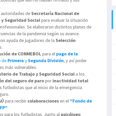
.
 autoridades de
Secretaría Nacional de
o y Seguridad Social
para evaluar la situación
 profesionales. Se elaboraron distintos planes de
ecuencias de la pandemia según su avance.
on ayuda de jugadores de la
Selección
s.
lución de CONMEBOL
para el
pago de la
s
de
Primera
y
Segunda
División
, y así poder
res más vulnerables.
sterio de Trabajo y Seguridad Social
a los
ión del seguro de paro
por
inactividad
total
s futbolistas que al inicio de la emergencia
guro.
AÚ
para recibir
colaboraciones
en el
“Fondo de
UFP”
.
s para los futbolistas. Junto al
psicólogo