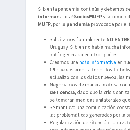
Si bien la pandemia continúa y debemos s
informar
a los
#SociosMUFP
y la comuni
MUFP
, por la
pandemia
provocada por el
Solicitamos formalmente
NO ENTR
Uruguay. Si bien no había mucha inf
había generado en otros países.
Creamos una
nota informativa
en nu
19
que enviamos a todos los futbolist
actualizó con los datos nuevos, las 
Negociamos de manera exitosa con
de licencia
, dado que la crisis sanit
se tomaran medidas unilaterales que 
Se mantuvo una comunicación const
las problemáticas generadas por la s
Regularización de situación contract
regularizaran para un alto número fu