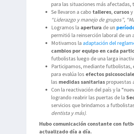
para las situaciones más afectadas, 
Se llevaron a cabo
talleres
,
cursos
y
“Liderazgo y manejo de grupos”
,
“Ma
Logramos la
apertura
de un
período
permitió la reinserción laboral de un
Motivamos la
adaptación del reglam
cambios por equipo en cada parti
futbolistas luego de una larga inacti
Participamos, mediante futbolistas,
para evalúa los
efectos psicosocial
las
medidas
sanitarias
propuestas 
Con la reactivación del país y la “n
logrando reabrir las puertas de la
Se
servicios que brindamos a futbolista
dentista y más)
.
Hubo comunicación constante con futbo
actualizado día a día.