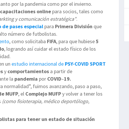
tanto por la pandemia como por el invierno.
capacitaciones
online
para socios, tales como
rkting y comunicación estratégica”
.
 de pases especial
para
Primera División
que
 alto número de futbolistas.
ento
, como solicitaba
FIFA
, para que hubiese
5
do
, logrando así cuidar el estado físico de los
vidad.
 en un
estudio internacional de
PSY-COVID SPORT
es
y
comportamientos
a partir de
ante la
pandemia
por
COVID
–
19.
ueva normalidad”, fuimos avanzando, paso a paso,
de MUFP
, el
Complejo MUFP
y volver a tener los
s
(como fisioterapia, médico deportólogo,
listas para tener un estado de situación