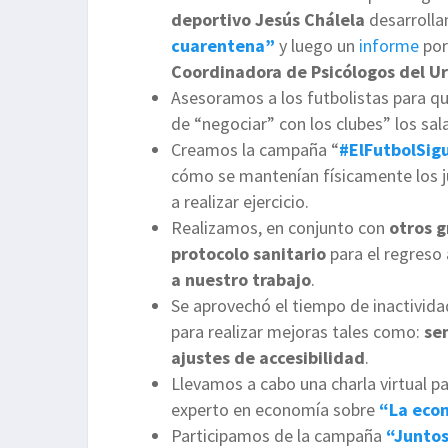
deportivo
Jesús Chálela
desarroll
cuarentena”
y luego un
informe
por
Coordinadora de Psicólogos del U
Asesoramos a los futbolistas para qu
de “negociar” con los clubes” los sal
Creamos la campaña “
#ElFutbolSig
cómo se mantenían físicamente los j
a realizar ejercicio.
Realizamos, en conjunto con
otros 
protocolo sanitario
para el regreso
a nuestro trabajo
.
Se aprovechó el tiempo de inactivida
para realizar mejoras tales como:
se
ajustes de accesibilidad
.
Llevamos a cabo una charla virtual p
experto en economía sobre
“La eco
Participamos de la campaña
“Juntos