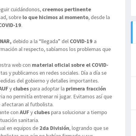
eguir cuidándonos,
creemos pertinente
dad, sobre
lo que hicimos al momento
, desde la
COVID-19
.
ENAR,
debido a la “llegada” del
COVID-19
a
ormación al respecto, sabíamos los problemas que
estra web con
material oficial sobre el COVID-
as y publicamos en redes sociales. Día a día se
medidas del gobierno y detalles importantes.
AUF
y
clubes
para adoptar la
primera fracción
aria no permitía entrenar ni jugar. Evitamos así que
afectaran al futbolista.
ante con
AUF
y
clubes
para solucionar a tiempo
ituación sanitaria.
ual en equipos de
2da División
, logrando que se
tbolistas que aún no habían firmado y sus