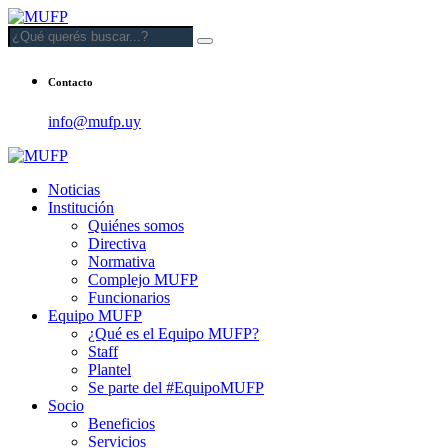
Contacto
info@mufp.uy
Noticias
Institución
Quiénes somos
Directiva
Normativa
Complejo MUFP
Funcionarios
Equipo MUFP
¿Qué es el Equipo MUFP?
Staff
Plantel
Se parte del #EquipoMUFP
Socio
Beneficios
Servicios