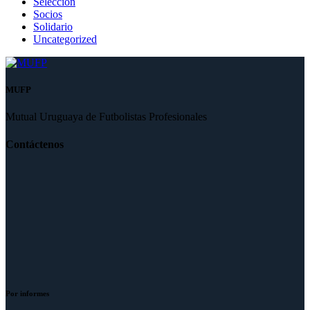
Selección
Socios
Solidario
Uncategorized
MUFP
Mutual Uruguaya de Futbolistas Profesionales
Contáctenos
Por informes