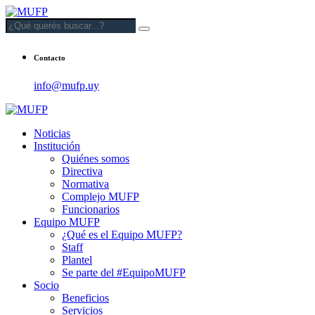
Contacto
info@mufp.uy
Noticias
Institución
Quiénes somos
Directiva
Normativa
Complejo MUFP
Funcionarios
Equipo MUFP
¿Qué es el Equipo MUFP?
Staff
Plantel
Se parte del #EquipoMUFP
Socio
Beneficios
Servicios