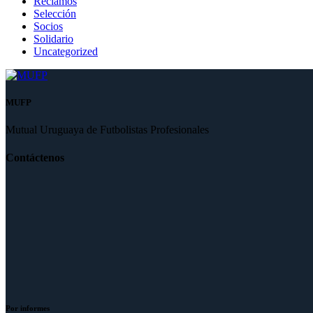
Reclamos
Selección
Socios
Solidario
Uncategorized
MUFP
Mutual Uruguaya de Futbolistas Profesionales
Contáctenos
Por informes