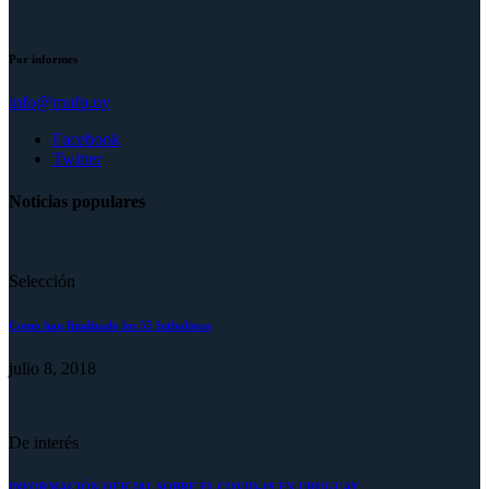
Por informes
info@mufp.uy
Facebook
Twitter
Noticias populares
Selección
Como han finalizado los 55 futbolistas
julio 8, 2018
De interés
INFORMACIÓN OFICIAL SOBRE EL COVID-19 EN URUGUAY