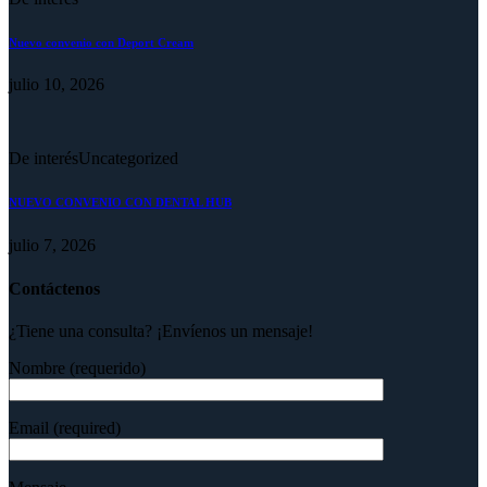
Nuevo convenio con Deport Cream
julio 10, 2026
De interés
Uncategorized
NUEVO CONVENIO CON DENTAL HUB
julio 7, 2026
Contáctenos
¿Tiene una consulta? ¡Envíenos un mensaje!
Nombre (requerido)
Email (required)