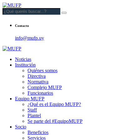
Contacto
info@mufp.uy
Noticias
Institución
Quiénes somos
Directiva
Normativa
Complejo MUFP
Funcionarios
Equipo MUFP
¿Qué es el Equipo MUFP?
Staff
Plantel
Se parte del #EquipoMUFP
Socio
Beneficios
Servicios