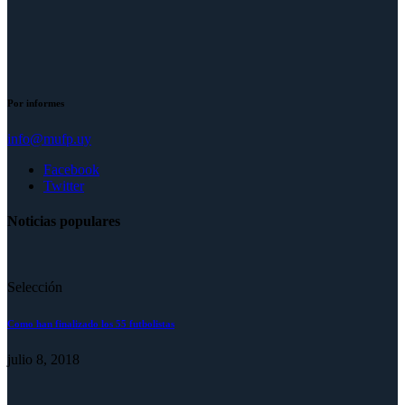
Por informes
info@mufp.uy
Facebook
Twitter
Noticias populares
Selección
Como han finalizado los 55 futbolistas
julio 8, 2018