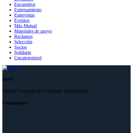
Encuentros
Entrenamiento
Entrevistas
Eventos
Más Mutual
Materiales de apoyo
Reclamos
Selección
Socios
Solidario
Uncategorized
MUFP
Mutual Uruguaya de Futbolistas Profesionales
Contáctenos