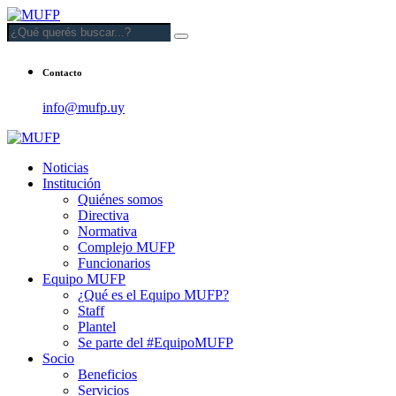
Contacto
info@mufp.uy
Noticias
Institución
Quiénes somos
Directiva
Normativa
Complejo MUFP
Funcionarios
Equipo MUFP
¿Qué es el Equipo MUFP?
Staff
Plantel
Se parte del #EquipoMUFP
Socio
Beneficios
Servicios