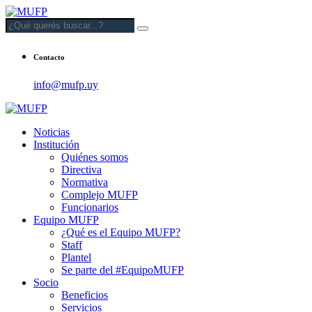
Contacto
info@mufp.uy
Noticias
Institución
Quiénes somos
Directiva
Normativa
Complejo MUFP
Funcionarios
Equipo MUFP
¿Qué es el Equipo MUFP?
Staff
Plantel
Se parte del #EquipoMUFP
Socio
Beneficios
Servicios