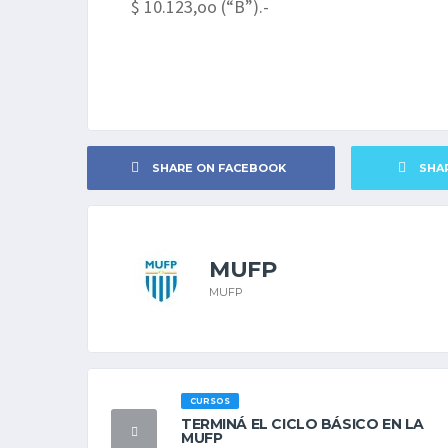
$ 10.123,oo (“B”).-
SHARE ON FACEBOOK
SHA
MUFP
MUFP
CURSOS
TERMINÁ EL CICLO BÁSICO EN LA
MUFP