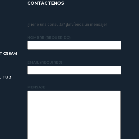
CONTÁCTENOS
¿Tiene una consulta? ¡Envíenos un mensaje!
NOMBRE (REQUERIDO)
T CREAM
EMAIL (REQUIRED)
L HUB
MENSAJE