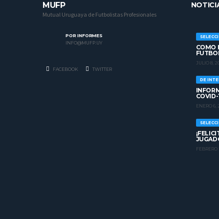
MUFP
NOTICI
Mutual Uruguaya de Futbolistas Profesionales
POR INFORMES
SELECC
INFO@MUFP.UY
COMO H
FUTBO
JULIO 8, 2
FACEBOOK
TWITTER
DE INT
INFORM
COVID-
ENERO 6, 
SELECC
¡FELIC
JUGADO
FEBRERO 2