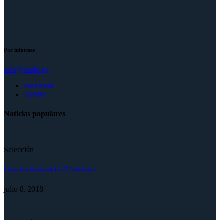
Por informes
info@mufp.uy
Facebook
Twitter
Noticias populares
Selección
Como han finalizado los 55 futbolistas
julio 8, 2018