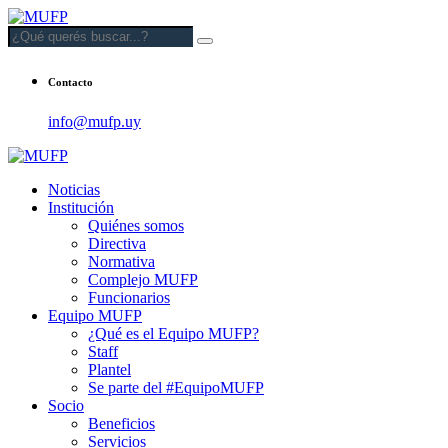
Contacto
info@mufp.uy
Noticias
Institución
Quiénes somos
Directiva
Normativa
Complejo MUFP
Funcionarios
Equipo MUFP
¿Qué es el Equipo MUFP?
Staff
Plantel
Se parte del #EquipoMUFP
Socio
Beneficios
Servicios