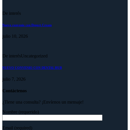
De interés
Nuevo convenio con Deport Cream
julio 10, 2026
De interés
Uncategorized
NUEVO CONVENIO CON DENTAL HUB
julio 7, 2026
Contáctenos
¿Tiene una consulta? ¡Envíenos un mensaje!
Nombre (requerido)
Email (required)