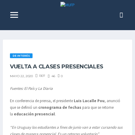
DE INTERÉS
VUELTA A CLASES PRESENCIALES
1307
46
0
MAYO 22, 2020
Fuentes: El País y La Diaria
En conferencia de prensa, el presidente
Luis Lacalle Pou
, anunció
que se definió un
cronograma de fechas
para que se retome
la
educación presencial
.
“En Uruguay los estudiantes a fines de junio van a estar cursando sus
clases de manera presencial. Es un retorno voluntario”.