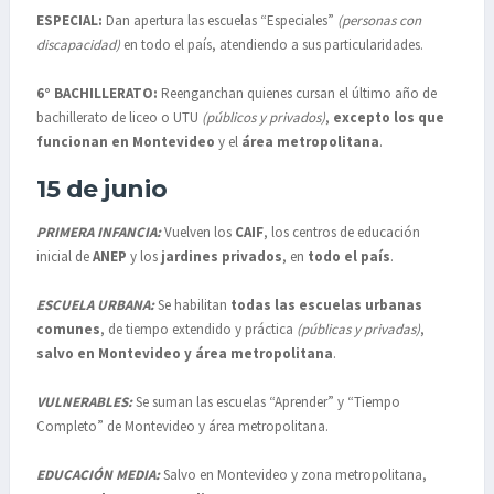
ESPECIAL:
Dan apertura las escuelas “Especiales”
(personas con
discapacidad)
en todo el país, atendiendo a sus particularidades.
6° BACHILLERATO:
Reenganchan quienes cursan el último año de
bachillerato de liceo o UTU
(públicos y privados)
,
excepto los que
funcionan en Montevideo
y el
área metropolitana
.
15 de junio
PRIMERA INFANCIA:
Vuelven los
CAIF
, los centros de educación
inicial de
ANEP
y los
jardines
privados
, en
todo
el
país
.
ESCUELA URBANA:
Se habilitan
todas las escuelas urbanas
comunes
, de tiempo extendido y práctica
(públicas y privadas)
,
salvo en Montevideo y área metropolitana
.
VULNERABLES:
Se suman las escuelas “Aprender” y “Tiempo
Completo” de Montevideo y área metropolitana.
EDUCACIÓN MEDIA:
Salvo en Montevideo y zona metropolitana,