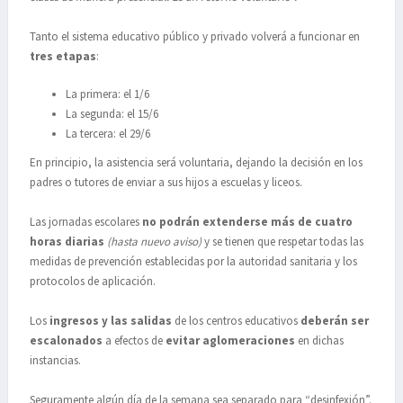
Tanto el sistema educativo público y privado volverá a funcionar en
tres etapas
:
La primera: el 1/6
La segunda: el 15/6
La tercera: el 29/6
En principio, la asistencia será voluntaria, dejando la decisión en los
padres o tutores de enviar a sus hijos a escuelas y liceos.
Las jornadas escolares
no podrán extenderse más de cuatro
horas diarias
(hasta nuevo aviso)
y se tienen que respetar todas las
medidas de prevención establecidas por la autoridad sanitaria y los
protocolos de aplicación.
Los
ingresos y las salidas
de los centros educativos
deberán ser
escalonados
a efectos de
evitar aglomeraciones
en dichas
instancias.
Seguramente algún día de la semana sea separado para “desinfexión”.