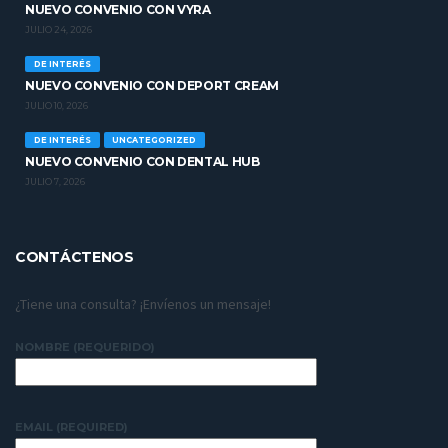
NUEVO CONVENIO CON VYRA
JULIO 24, 2026
DE INTERÉS
NUEVO CONVENIO CON DEPORT CREAM
JULIO 10, 2026
DE INTERÉS
UNCATEGORIZED
NUEVO CONVENIO CON DENTAL HUB
JULIO 7, 2026
CONTÁCTENOS
¿Tiene una consulta? ¡Envíenos un mensaje!
NOMBRE (REQUERIDO)
EMAIL (REQUIRED)