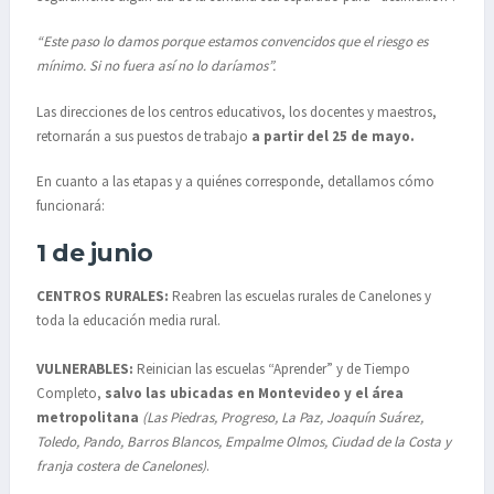
“Este paso lo damos porque estamos convencidos que el riesgo es
mínimo. Si no fuera así no lo daríamos”.
Las direcciones de los centros educativos, los docentes y maestros,
retornarán a sus puestos de trabajo
a partir del 25 de mayo.
En cuanto a las etapas y a quiénes corresponde, detallamos cómo
funcionará:
1 de junio
CENTROS RURALES:
Reabren las escuelas rurales de Canelones y
toda la educación media rural.
VULNERABLES:
Reinician las escuelas “Aprender” y de Tiempo
Completo,
salvo las ubicadas en Montevideo y el área
metropolitana
(Las Piedras, Progreso, La Paz, Joaquín Suárez,
Toledo, Pando, Barros Blancos, Empalme Olmos, Ciudad de la Costa y
franja costera de Canelones)
.