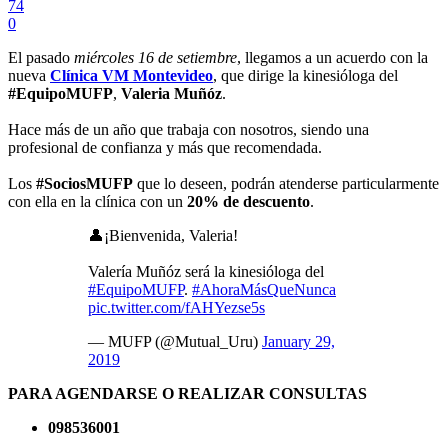
74
0
El pasado
miércoles 16 de setiembre
, llegamos a un acuerdo con la
nueva
Clínica VM Montevideo
, que dirige la kinesióloga del
#EquipoMUFP
,
Valeria Muñóz
.
Hace más de un año que trabaja con nosotros, siendo una
profesional de confianza y más que recomendada.
Los
#SociosMUFP
que lo deseen, podrán atenderse particularmente
con ella en la clínica con un
20% de descuento
.
👤¡Bienvenida, Valeria!
Valería Muñóz será la kinesióloga del
#EquipoMUFP
.
#AhoraMásQueNunca
pic.twitter.com/fAHYezse5s
— MUFP (@Mutual_Uru)
January 29,
2019
PARA AGENDARSE O REALIZAR CONSULTAS
098536001