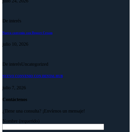
julio 24, 2026
De interés
Nuevo convenio con Deport Cream
julio 10, 2026
De interés
Uncategorized
NUEVO CONVENIO CON DENTAL HUB
julio 7, 2026
Contáctenos
¿Tiene una consulta? ¡Envíenos un mensaje!
Nombre (requerido)