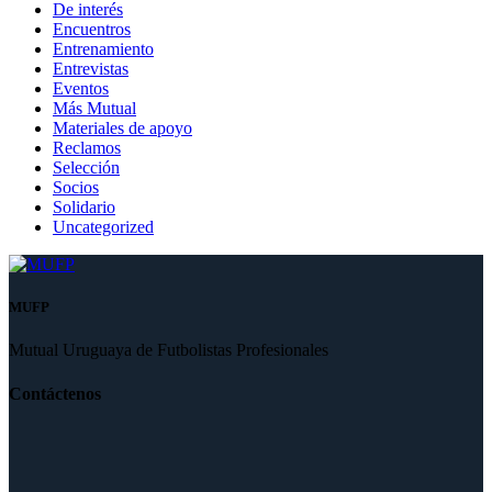
De interés
Encuentros
Entrenamiento
Entrevistas
Eventos
Más Mutual
Materiales de apoyo
Reclamos
Selección
Socios
Solidario
Uncategorized
MUFP
Mutual Uruguaya de Futbolistas Profesionales
Contáctenos