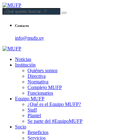
Contacto
info@mufp.uy
Noticias
Institución
Quiénes somos
Directiva
Normativa
Complejo MUFP
Funcionarios
Equipo MUFP
¿Qué es el Equipo MUFP?
Staff
Plantel
Se parte del #EquipoMUFP
Socio
Beneficios
Servicios