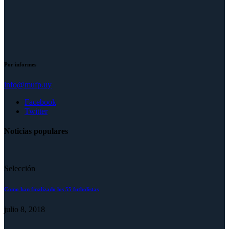
Por informes
info@mufp.uy
Facebook
Twitter
Noticias populares
Selección
Como han finalizado los 55 futbolistas
julio 8, 2018