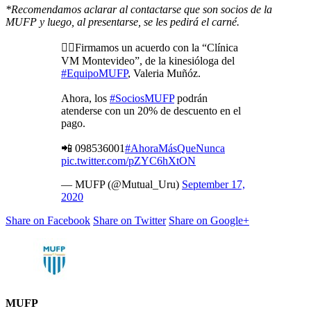
*Recomendamos aclarar al contactarse que son socios de la
MUFP y luego, al presentarse, se les pedirá el carné.
✍🏼Firmamos un acuerdo con la “Clínica
VM Montevideo”, de la kinesióloga del
#EquipoMUFP
, Valeria Muñóz.
Ahora, los
#SociosMUFP
podrán
atenderse con un 20% de descuento en el
pago.
📲 098536001
#AhoraMásQueNunca
pic.twitter.com/pZYC6hXtON
— MUFP (@Mutual_Uru)
September 17,
2020
Share on Facebook
Share on Twitter
Share on Google+
MUFP