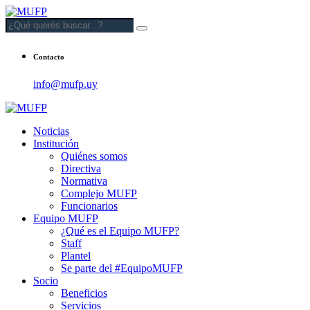
Contacto
info@mufp.uy
Noticias
Institución
Quiénes somos
Directiva
Normativa
Complejo MUFP
Funcionarios
Equipo MUFP
¿Qué es el Equipo MUFP?
Staff
Plantel
Se parte del #EquipoMUFP
Socio
Beneficios
Servicios