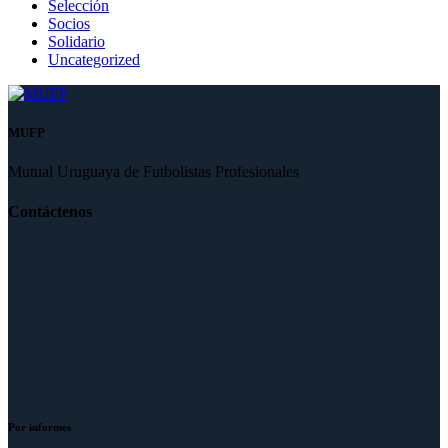
Selección
Socios
Solidario
Uncategorized
MUFP
Mutual Uruguaya de Futbolistas Profesionales
Contáctenos
Por informes