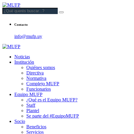
Contacto
info@mufp.uy
Noticias
Institución
Quiénes somos
Directiva
Normativa
Complejo MUFP
Funcionarios
Equipo MUFP
¿Qué es el Equipo MUFP?
Staff
Plantel
Se parte del #EquipoMUFP
Socio
Beneficios
Servicios