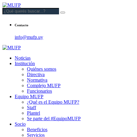
Contacto
info@mufp.uy
Noticias
Institución
Quiénes somos
Directiva
Normativa
Complejo MUFP
Funcionarios
Equipo MUFP
¿Qué es el Equipo MUFP?
Staff
Plantel
Se parte del #EquipoMUFP
Socio
Beneficios
Servicios