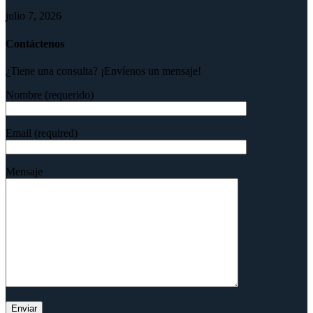
julio 7, 2026
Contáctenos
¿Tiene una consulta? ¡Envíenos un mensaje!
Nombre (requerido)
Email (required)
Mensaje