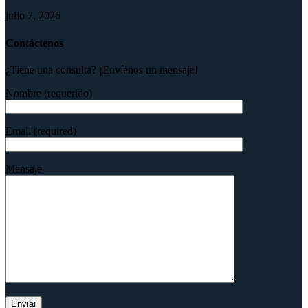
julio 7, 2026
Contáctenos
¿Tiene una consulta? ¡Envíenos un mensaje!
Nombre (requerido)
Email (required)
Mensaje