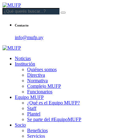
Contacto
info@mufp.uy
Noticias
Institución
Quiénes somos
Directiva
Normativa
Complejo MUFP
Funcionarios
Equipo MUFP
¿Qué es el Equipo MUFP?
Staff
Plantel
Se parte del #EquipoMUFP
Socio
Beneficios
Servicios