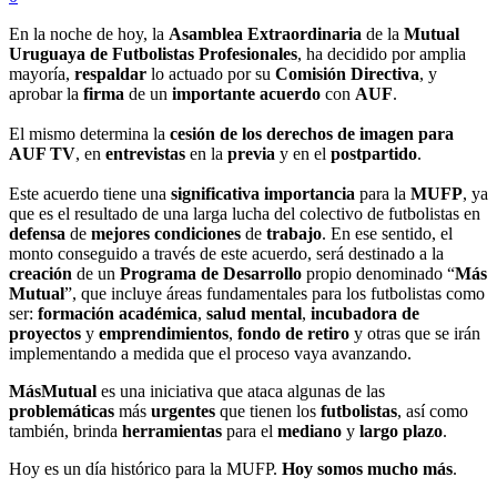
En la noche de hoy, la
Asamblea Extraordinaria
de la
Mutual
Uruguaya de Futbolistas Profesionales
, ha decidido por amplia
mayoría,
respaldar
lo actuado por su
Comisión Directiva
, y
aprobar la
firma
de un
importante acuerdo
con
AUF
.
El mismo determina la
cesión de los derechos de imagen para
AUF TV
, en
entrevistas
en la
previa
y en el
postpartido
.
Este acuerdo tiene una
significativa importancia
para la
MUFP
, ya
que es el resultado de una larga lucha del colectivo de futbolistas en
defensa
de
mejores condiciones
de
trabajo
. En ese sentido, el
monto conseguido a través de este acuerdo, será destinado a la
creación
de un
Programa de Desarrollo
propio denominado “
Más
Mutual
”, que incluye áreas fundamentales para los futbolistas como
ser:
formación académica
,
salud mental
,
incubadora de
proyectos
y
emprendimientos
,
fondo de retiro
y otras que se irán
implementando a medida que el proceso vaya avanzando.
MásMutual
es una iniciativa que ataca algunas de las
problemáticas
más
urgentes
que tienen los
futbolistas
, así como
también, brinda
herramientas
para el
mediano
y
largo plazo
.
Hoy es un día histórico para la MUFP.
Hoy somos mucho más
.