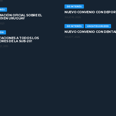
018
DE INTERÉS
ERÉS
NUEVO CONVENIO CON DEPOR
ACIÓN OFICIAL SOBRE EL
JULIO 10, 2026
19 EN URUGUAY
2021
DE INTERÉS
UNCATEGORIZED
NUEVO CONVENIO CON DENTA
IÓN
JULIO 7, 2026
ITACIONES A TODOS LOS
RES DE LA SUB-20!
1, 2019