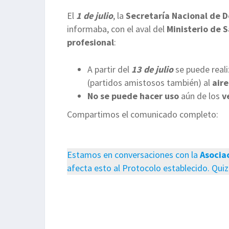
El
1 de julio
, la
Secretaría Nacional de 
informaba, con el aval del
Ministerio de S
profesional
:
A partir del
13 de julio
se puede real
(partidos amistosos también) al
aire
No se puede
hacer uso
aún de los
v
Compartimos el comunicado completo:
Estamos en conversaciones con la
Asocia
afecta esto al Protocolo establecido. Quiz