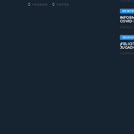
JULIO 8, 2
FACEBOOK
TWITTER
DE INT
INFORM
COVID-
ENERO 6, 
SELECC
¡FELIC
JUGADO
FEBRERO 2