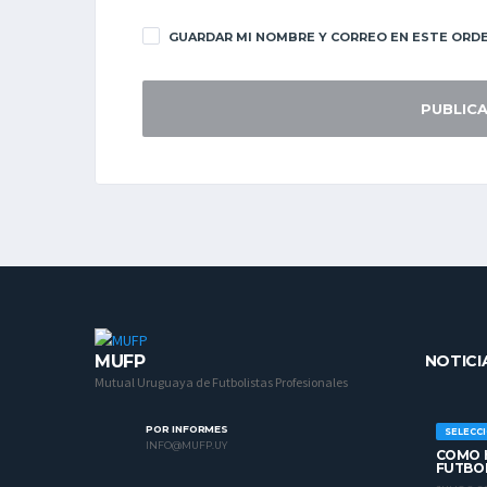
GUARDAR MI NOMBRE Y CORREO EN ESTE ORDE
MUFP
NOTICI
Mutual Uruguaya de Futbolistas Profesionales
POR INFORMES
SELECC
INFO@MUFP.UY
COMO H
FUTBO