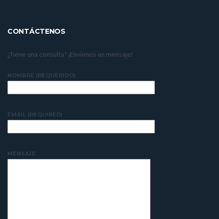
CONTÁCTENOS
¿Tiene una consulta? ¡Envíenos un mensaje!
NOMBRE (REQUERIDO)
EMAIL (REQUIRED)
MENSAJE