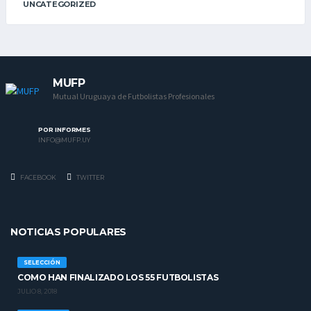
UNCATEGORIZED
MUFP
Mutual Uruguaya de Futbolistas Profesionales
POR INFORMES
INFO@MUFP.UY
FACEBOOK
TWITTER
NOTICIAS POPULARES
SELECCIÓN
COMO HAN FINALIZADO LOS 55 FUTBOLISTAS
JULIO 8, 2018