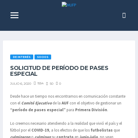
DE INTERÉS
SOCIOS
SOLICITUD DE PERÍODO DE PASES
ESPECIAL
1554
50
0
JULIO 6, 2020
Desde hace un tiempo nos encontramos en comunicación constante
con el
Comité Ejecutivo
de la
AUF
con el objetivo de gestionar un
“período de pases especial”
para
Primera División
.
Lo creemos necesario atendiendo a la realidad que vivió el país y el
fútbol por el
COVID-19
, a los efectos de que los
futbolistas
que
culminaron
o
culminan
su
contrato
en
junio-julio
, no vean