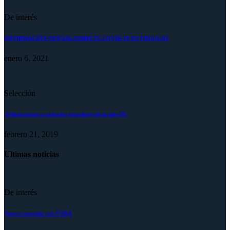
De interés
INFORMACIÓN OFICIAL SOBRE EL COVID-19 EN URUGUAY
enero 6, 2021
Selección
¡Felicitaciones a todos los jugadores de la sub-20!
febrero 21, 2019
Ultimas noticias
De interés
Nuevo convenio con VYRA