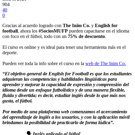
904
40
0
Gracias al acuerdo logrado con
The Inim Co.
y
English for
football
, ahora los
#SociosMUFP
pueden capacitarse en el idioma
con foco en el fútbol, todo con un
75% de descuento
.
El curso es online y es ideal para tener una herramienta más en el
deporte.
Pueden ver toda la info sobre el curso en la
web de The Inim Co.
“El objetivo general de English for Football es que los estudiantes
adquieran las competencias y habilidades lingüísticas para
aprender y mejorar la capacidad de expresión y comprensión del
idioma desde un enfoque futbolístico y de una manera flexible,
fluida y divertida; es decir, estudiar inglés desde lo que más nos
gusta, el fútbol.
Por medio de una plataforma web comenzamos el acercamiento
del aprendizaje de inglés a los usuarios, y con la aplicación móvil
brindamos la posibilidad de practicarlo de forma lúdica”.
🗣 𝑰𝒏𝒈𝒍𝒆́𝒔 𝒂𝒑𝒍𝒊𝒄𝒂𝒅𝒐 𝒂𝒍 𝒇𝒖́𝒕𝒃𝒐𝒍