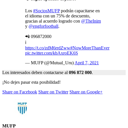
Los
#SociosMUFP
podrán capacitarse en
el idioma con un 75% de descuento,
gracias al acuerdo logrado con
@TheInim
y
@engforfootball
.
📲 096872000
ℹ️
https://t.co/zdM6rrdZww
#NowMoreThanEver
pic.twitter.com/kbAxroEK6S
— MUFP (@Mutual_Uru)
April 7, 2021
Los interesados deben contactarse al
096 872 000
.
¡No dejes pasar esta posibilidad!
Share on Facebook
Share on Twitter
Share on Google+
MUFP