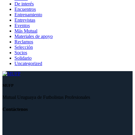
De interés
Encuentros
Entrenamiento
Entrevistas
Eventos
Más Mutual
Materiales de apoyo
Reclamos
Selección
Socios
Solidario
Uncategorized
MUFP
Mutual Uruguaya de Futbolistas Profesionales
Contáctenos