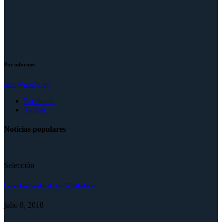
Por informes
info@mufp.uy
Facebook
Twitter
Noticias populares
Selección
Como han finalizado los 55 futbolistas
julio 8, 2018