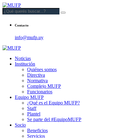
Contacto
info@mufp.uy
Noticias
Institución
Quiénes somos
Directiva
Normativa
Complejo MUFP
Funcionarios
Equipo MUFP
¿Qué es el Equipo MUFP?
Staff
Plantel
Se parte del #EquipoMUFP
Socio
Beneficios
Servicios