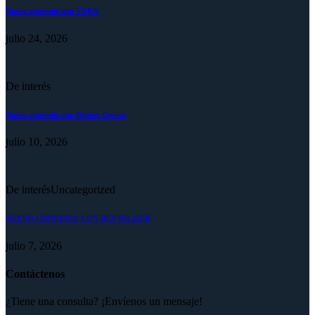
Nuevo convenio con VYRA
julio 24, 2026
De interés
Nuevo convenio con Deport Cream
julio 10, 2026
De interés
Uncategorized
NUEVO CONVENIO CON DENTAL HUB
julio 7, 2026
Contáctenos
¿Tiene una consulta? ¡Envíenos un mensaje!