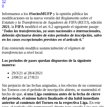
52
0
Informamos a los
#SociosMUFP
y la opinión pública las
modificaciones en la nueva versión del
Reglamento sobre el
Estatuto y la Transferencia de Jugadores de FIFA
(RETJ), edición
2021
, la
FIFA
modificó el art. 6.2 agregando el siguiente pasaje:
“
Todas las transferencias, ya sean nacionales o internacionales,
deberán efectuarse dentro de estos periodos de inscripción, salvo
en los casos excepcionales previstos en el artículo 6.
”
Esta enmienda modifica sustancialmente el régimen de
transferencias a nivel local.
Los periodos de pases quedan dispuestos de la siguiente
manera:
29/3/21 al 28/4/2021
2/08/21 al 27/8/21
Sin perjuicio de las fechas asignadas, a los efectos de no comenzar
los Torneos con el período de inscripción abierto, se mantendrá el
hecho de que,
si una Liga comienza antes de la fecha de cierre
del período, el mismo habrá finalizado el día hábil inmediato
anterior al comienzo del Torneo en la respectiva Liga.
En este
caso, el período sólo permanecerá abierto para aquella Liga que aún