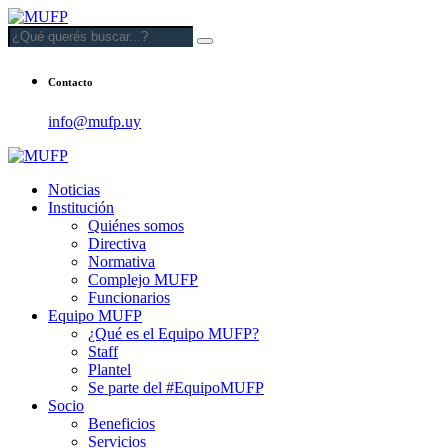
Contacto
info@mufp.uy
Noticias
Institución
Quiénes somos
Directiva
Normativa
Complejo MUFP
Funcionarios
Equipo MUFP
¿Qué es el Equipo MUFP?
Staff
Plantel
Se parte del #EquipoMUFP
Socio
Beneficios
Servicios