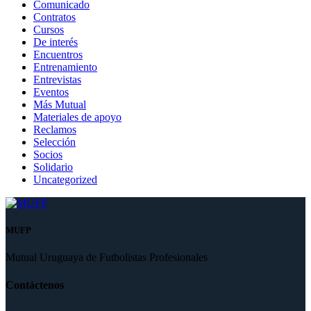
Comunicado
Contratos
Cursos
De interés
Encuentros
Entrenamiento
Entrevistas
Eventos
Más Mutual
Materiales de apoyo
Reclamos
Selección
Socios
Solidario
Uncategorized
MUFP
Mutual Uruguaya de Futbolistas Profesionales
Contáctenos