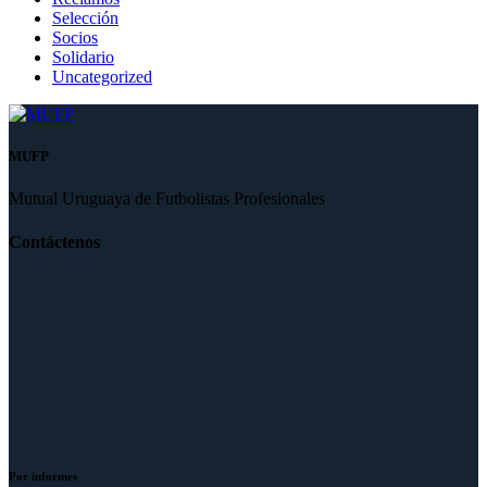
Selección
Socios
Solidario
Uncategorized
MUFP
Mutual Uruguaya de Futbolistas Profesionales
Contáctenos
Por informes