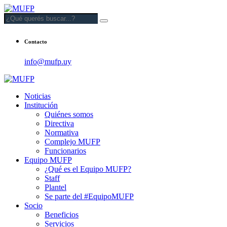
Contacto
info@mufp.uy
Noticias
Institución
Quiénes somos
Directiva
Normativa
Complejo MUFP
Funcionarios
Equipo MUFP
¿Qué es el Equipo MUFP?
Staff
Plantel
Se parte del #EquipoMUFP
Socio
Beneficios
Servicios