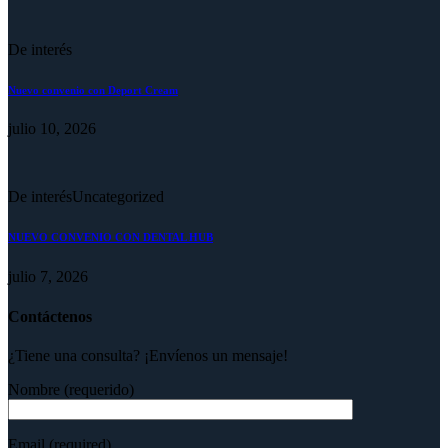
De interés
Nuevo convenio con Deport Cream
julio 10, 2026
De interés
Uncategorized
NUEVO CONVENIO CON DENTAL HUB
julio 7, 2026
Contáctenos
¿Tiene una consulta? ¡Envíenos un mensaje!
Nombre (requerido)
Email (required)