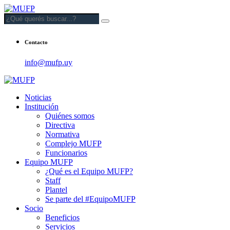
Contacto
info@mufp.uy
Noticias
Institución
Quiénes somos
Directiva
Normativa
Complejo MUFP
Funcionarios
Equipo MUFP
¿Qué es el Equipo MUFP?
Staff
Plantel
Se parte del #EquipoMUFP
Socio
Beneficios
Servicios