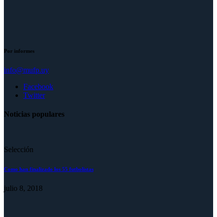
Por informes
info@mufp.uy
Facebook
Twitter
Noticias populares
Selección
Como han finalizado los 55 futbolistas
julio 8, 2018