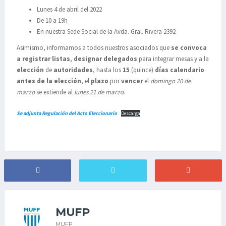
Lunes 4 de abril del 2022
De 10 a 19h
En nuestra Sede Social de la Avda. Gral. Rivera 2392
Asimismo, informamos a todos nuestros asociados que
se convoca
a registrar listas
,
designar
delegados
para integrar mesas y a la
elección
de
autoridades
, hasta los
15
(quince)
días calendario
antes de la elección
, el
plazo
por
vencer
el
domingo 20 de
marzo
se extiende
al
lunes 21 de marzo
.
Se adjunta Regulación del Acto Eleccionario
Descarga
MUFP
MUFP