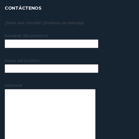
CONTÁCTENOS
¿Tiene una consulta? ¡Envíenos un mensaje!
NOMBRE (REQUERIDO)
EMAIL (REQUIRED)
MENSAJE