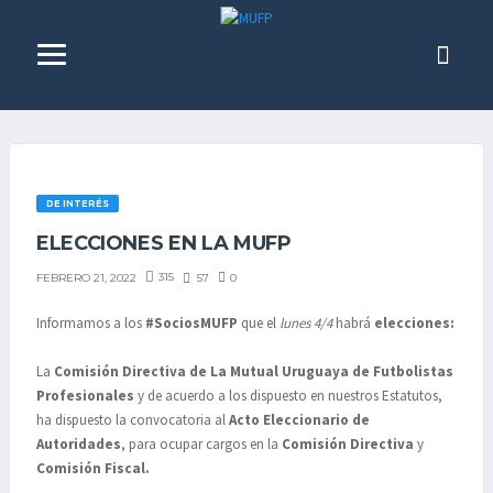
DE INTERÉS
ELECCIONES EN LA MUFP
315
57
0
FEBRERO 21, 2022
Informamos a los
#SociosMUFP
que el
lunes 4/4
habrá
elecciones:
La
Comisión Directiva de La Mutual Uruguaya de Futbolistas
Profesionales
y de acuerdo a los dispuesto en nuestros Estatutos,
ha dispuesto la convocatoria al
Acto Eleccionario de
Autoridades
, para ocupar cargos en la
Comisión Directiva
y
Comisión Fiscal.