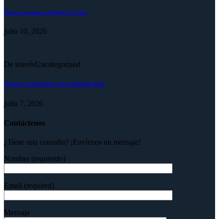
Nuevo convenio con Deport Cream
julio 10, 2026
De interés
Uncategorized
NUEVO CONVENIO CON DENTAL HUB
julio 7, 2026
Contáctenos
¿Tiene una consulta? ¡Envíenos un mensaje!
Nombre (requerido)
Email (required)
Mensaje