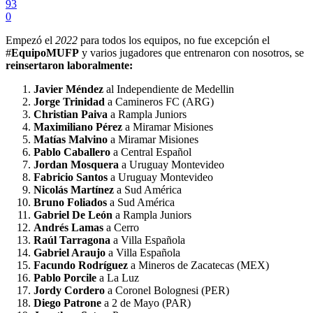
93
0
Empezó el
2022
para todos los equipos, no fue excepción el
#
EquipoMUFP
y varios jugadores que entrenaron con nosotros, se
reinsertaron
laboralmente:
Javier
Méndez
al Independiente de Medellin
Jorge
Trinidad
a Camineros FC (ARG)
Christian
Paiva
a Rampla Juniors
Maximiliano
Pérez
a Miramar Misiones
Matías
Malvino
a Miramar Misiones
Pablo
Caballero
a Central Español
Jordan
Mosquera
a Uruguay Montevideo
Fabricio
Santos
a Uruguay Montevideo
Nicolás
Martínez
a Sud América
Bruno
Foliados
a Sud América
Gabriel
De
León
a Rampla Juniors
Andrés
Lamas
a Cerro
Raúl Tarragona
a Villa Española
Gabriel Araujo
a Villa Española
Facundo Rodríguez
a Mineros de Zacatecas (MEX)
Pablo Porcile
a La Luz
Jordy Cordero
a Coronel Bolognesi (PER)
Diego Patrone
a 2 de Mayo (PAR)