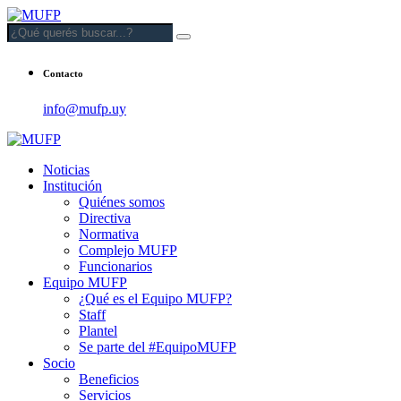
Contacto
info@mufp.uy
Noticias
Institución
Quiénes somos
Directiva
Normativa
Complejo MUFP
Funcionarios
Equipo MUFP
¿Qué es el Equipo MUFP?
Staff
Plantel
Se parte del #EquipoMUFP
Socio
Beneficios
Servicios